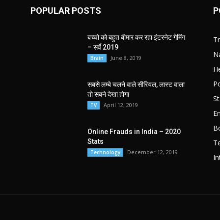
POPULAR POSTS
P
बच्चो को बहुत बीमार कर रहा इंटरनेट गेमिंग
T
– सर्वे 2019
Na
June 8, 2019
Brain
He
Po
सबसे लम्बे चलने वाले सीरियल, लास्ट वाला
तो सबने देखा होगा
St
April 12, 2019
TV
E
B
Online Frauds in India – 2020
Stats
T
December 12, 2019
Technology
In