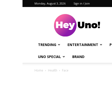
Monday, August 3, 2026
Sign in / Join
Hey
Uno!
TRENDING
ENTERTAINMENT
P
UNO SPECIAL
BRAND
Home
Health
Face