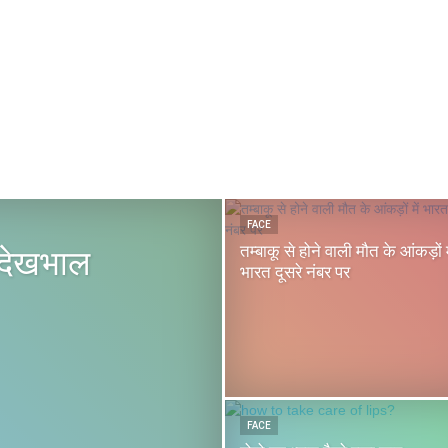
FACE
तम्बाकू से होने वाली मौत के आंकड़ों म
की देखभाल
भारत दूसरे नंबर पर
FACE