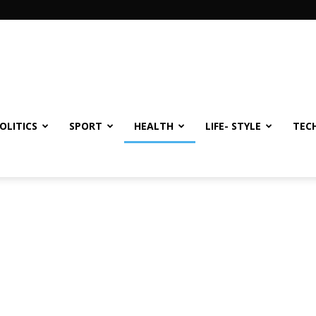
OLITICS
SPORT
HEALTH
LIFE- STYLE
TEC