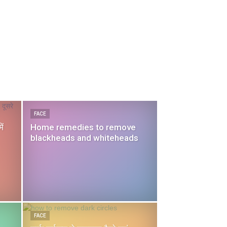
FACE
ें
Home remedies to remove
blackheads and whiteheads
FACE