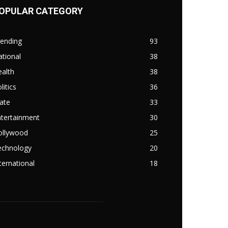
OPULAR CATEGORY
rending
93
tional
38
alth
38
litics
36
ate
33
ntertainment
30
ollywood
25
echnology
20
ternational
18