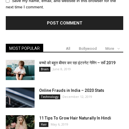
Save my name, email, and website in this browser for the
next time I comment.
MOST POPULAR
All
Bollywood
More
बच्चो को बहुत बीमार कर रहा इंटरनेट गेमिंग – सर्वे 2019
June 8, 2019
Brain
Online Frauds in India – 2020 Stats
December 12, 2019
Technology
11 Tips To Grow Hair Naturally In Hindi
May 6, 2019
Hair