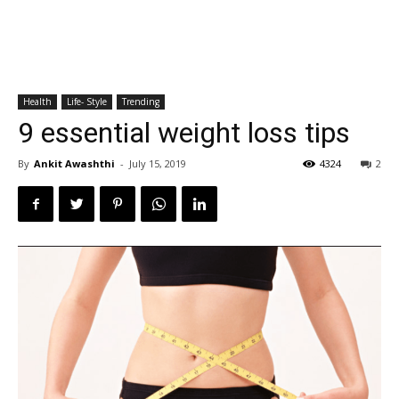
Health
Life- Style
Trending
9 essential weight loss tips
By
Ankit Awashthi
-
July 15, 2019
4324
2