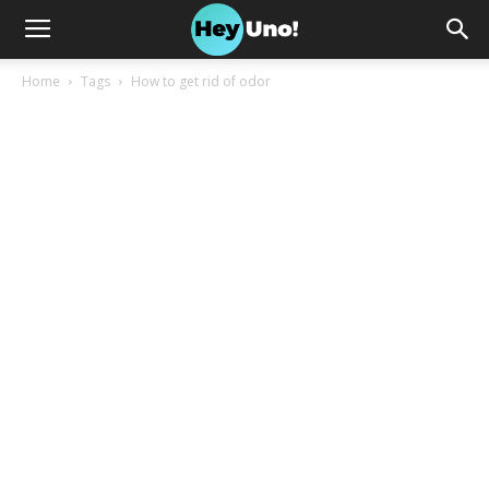
Home
Tags
How to get rid of odor