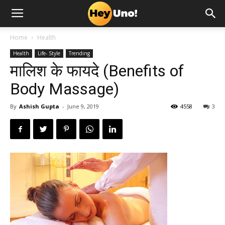
Home
Health
Health
Life- Style
Trending
मालिश के फायदे (Benefits of
Body Massage)
By
Ashish Gupta
-
June 9, 2019
4558
3