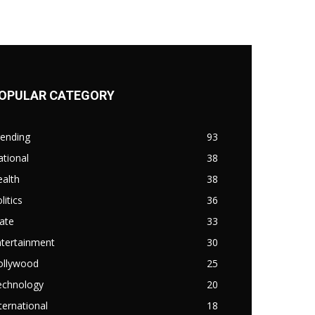
OPULAR CATEGORY
rending
93
tional
38
alth
38
litics
36
ate
33
ntertainment
30
ollywood
25
echnology
20
ternational
18