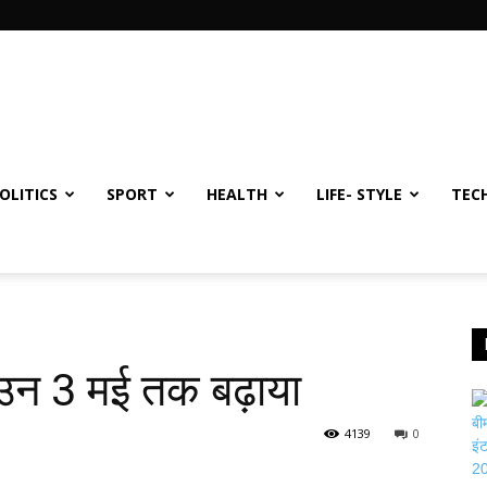
OLITICS
SPORT
HEALTH
LIFE- STYLE
TEC
ाउन 3 मई तक बढ़ाया
4139
0