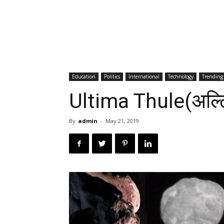
Education
Politics
International
Technology
Trending
Ultima Thule(अल्टि
By
admin
-
May 21, 2019