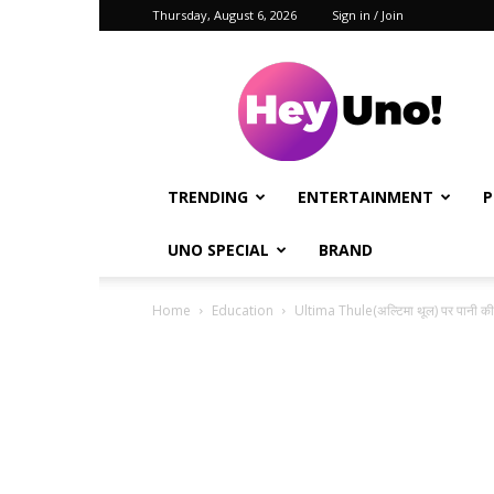
Thursday, August 6, 2026
Sign in / Join
Hey
Uno!
TRENDING
ENTERTAINMENT
P
UNO SPECIAL
BRAND
Home
Education
Ultima Thule(अल्टिमा थूल) पर पानी क