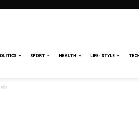
OLITICS
SPORT
HEALTH
LIFE- STYLE
TEC
ी खोज