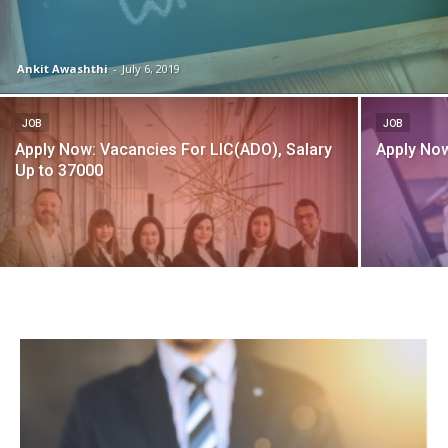
Ankit Awashthi
-
July 6, 2019
JOB
JOB
Apply Now: Vacancies For LIC(ADO), Salary
Apply Now
Up to 37000