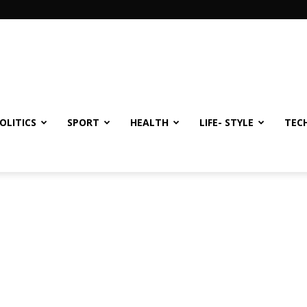
OLITICS
SPORT
HEALTH
LIFE- STYLE
TEC