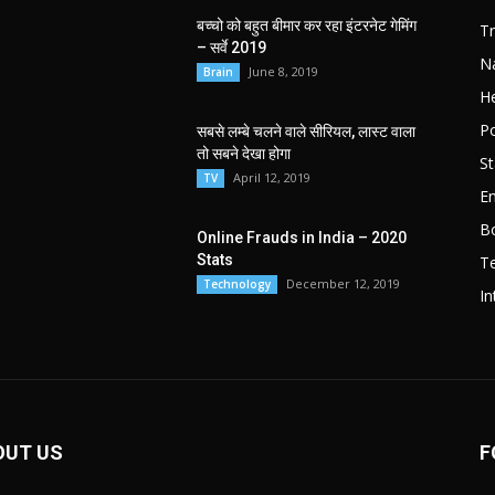
बच्चो को बहुत बीमार कर रहा इंटरनेट गेमिंग
T
– सर्वे 2019
Na
June 8, 2019
Brain
He
Po
सबसे लम्बे चलने वाले सीरियल, लास्ट वाला
तो सबने देखा होगा
St
April 12, 2019
TV
E
B
Online Frauds in India – 2020
Stats
T
December 12, 2019
Technology
In
OUT US
F