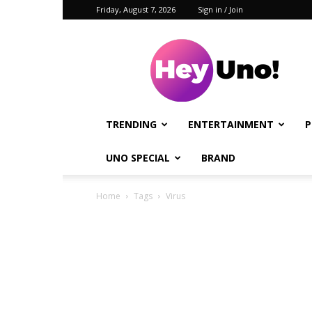
Friday, August 7, 2026
Sign in / Join
Hey
Uno!
TRENDING
ENTERTAINMENT
P
UNO SPECIAL
BRAND
Home
Tags
Virus