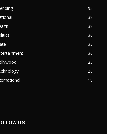
rending
93
tional
38
alth
38
litics
36
ate
33
ntertainment
30
ollywood
25
echnology
20
ternational
18
OLLOW US