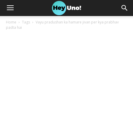
Home
Tags
Vayu pradushan ka hamare jivan per kya prabhav
padta hai