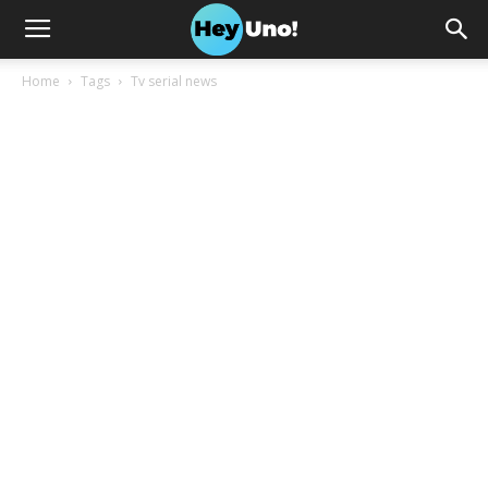
Home
Tags
Tv serial news