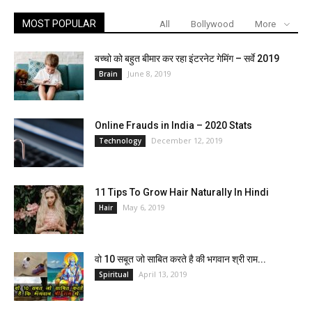
MOST POPULAR
All
Bollywood
More
बच्चो को बहुत बीमार कर रहा इंटरनेट गेमिंग – सर्वे 2019
June 8, 2019
Brain
Online Frauds in India – 2020 Stats
December 12, 2019
Technology
11 Tips To Grow Hair Naturally In Hindi
May 6, 2019
Hair
वो 10 सबूत जो साबित करते है की भगवान श्री राम...
April 13, 2019
Spiritual