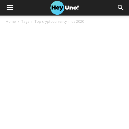
Home
Tags
Top cryptocurrency in us 2020