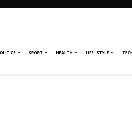
OLITICS
SPORT
HEALTH
LIFE- STYLE
TEC