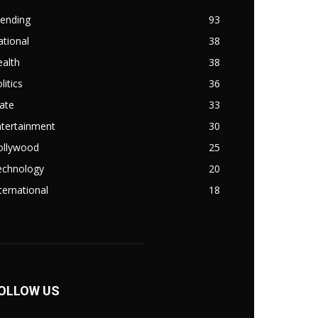
rending
93
tional
38
alth
38
litics
36
ate
33
ntertainment
30
ollywood
25
echnology
20
ternational
18
OLLOW US