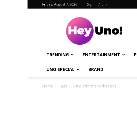
Friday, August 7, 2026
Sign in / Join
Hey
Uno!
TRENDING
ENTERTAINMENT
P
UNO SPECIAL
BRAND
Home
Tags
Ott platforms vs theaters