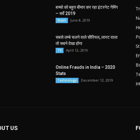
बच्चो को बहुत बीमार कर रहा इंटरनेट गेमिंग
T
– सर्वे 2019
Na
June 8, 2019
Brain
He
Po
सबसे लम्बे चलने वाले सीरियल, लास्ट वाला
तो सबने देखा होगा
St
April 12, 2019
TV
E
B
Online Frauds in India – 2020
Stats
T
December 12, 2019
Technology
In
OUT US
F