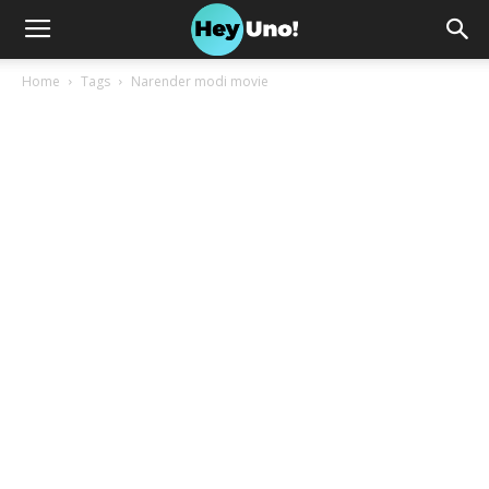
Home
Tags
Narender modi movie