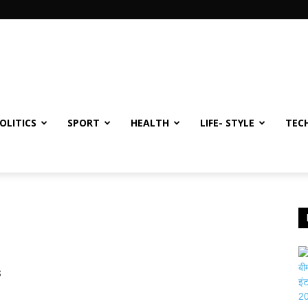
OLITICS
SPORT
HEALTH
LIFE- STYLE
TEC
s