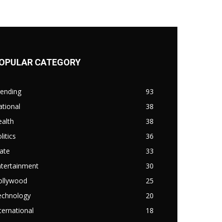
OPULAR CATEGORY
rending
93
tional
38
alth
38
litics
36
ate
33
ntertainment
30
ollywood
25
echnology
20
ternational
18