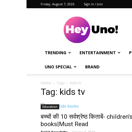
Friday, August 7, 2026
Sign in / Join
Hey
Uno!
TRENDING
ENTERTAINMENT
P
UNO SPECIAL
BRAND
Home
Tags
Kids tv
Tag: kids tv
Education
बच्चों की 10 सर्वश्रेष्ठ किताबें- children’
books|Must Read
Ankit Awashthi
-
January 5, 2024