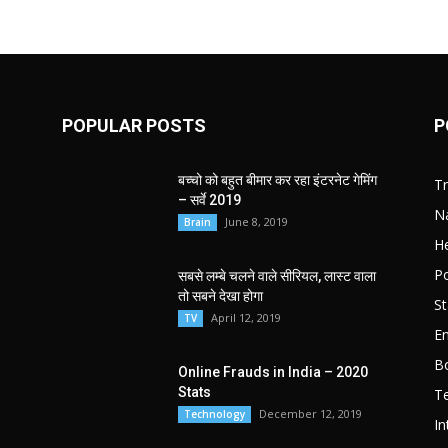
POPULAR POSTS
P
बच्चो को बहुत बीमार कर रहा इंटरनेट गेमिंग
T
– सर्वे 2019
Na
June 8, 2019
Brain
He
Po
सबसे लम्बे चलने वाले सीरियल, लास्ट वाला
तो सबने देखा होगा
St
April 12, 2019
TV
E
B
Online Frauds in India – 2020
Stats
T
December 12, 2019
Technology
In