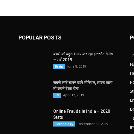
POPULAR POSTS
P
बच्चो को बहुत बीमार कर रहा इंटरनेट गेमिंग
T
– सर्वे 2019
Na
June 8, 2019
Brain
He
Po
सबसे लम्बे चलने वाले सीरियल, लास्ट वाला
तो सबने देखा होगा
St
April 12, 2019
TV
E
B
Online Frauds in India – 2020
Stats
T
December 12, 2019
Technology
In