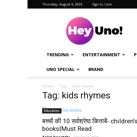
Thursday, August 6, 2026
Sign in / Join
Hey
Uno!
TRENDING
ENTERTAINMENT
P
UNO SPECIAL
BRAND
Home
Tags
Kids rhymes
Tag: kids rhymes
Education
बच्चों की 10 सर्वश्रेष्ठ किताबें- children’
books|Must Read
Ankit Awashthi
-
January 5, 2024