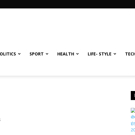
OLITICS
SPORT
HEALTH
LIFE- STYLE
TEC
s