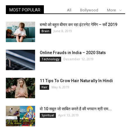
MOST POPULAR
All
Bollywood
More
बच्चो को बहुत बीमार कर रहा इंटरनेट गेमिंग – सर्वे 2019
June 8, 2019
Brain
Online Frauds in India – 2020 Stats
December 12, 2019
Technology
11 Tips To Grow Hair Naturally In Hindi
May 6, 2019
Hair
वो 10 सबूत जो साबित करते है की भगवान श्री राम...
April 13, 2019
Spiritual