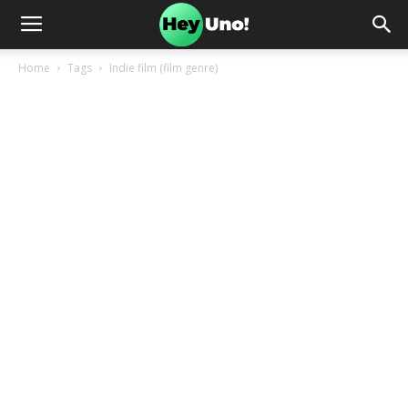
Home
Tags
Indie film (film genre)