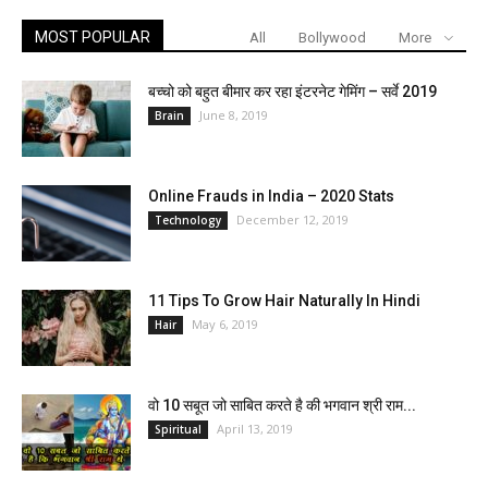
MOST POPULAR
All
Bollywood
More
बच्चो को बहुत बीमार कर रहा इंटरनेट गेमिंग – सर्वे 2019
June 8, 2019
Brain
Online Frauds in India – 2020 Stats
December 12, 2019
Technology
11 Tips To Grow Hair Naturally In Hindi
May 6, 2019
Hair
वो 10 सबूत जो साबित करते है की भगवान श्री राम...
April 13, 2019
Spiritual