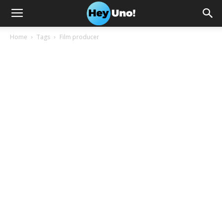
Home
Tags
Film producer