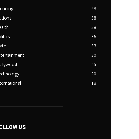
rending
93
tional
38
alth
38
litics
36
ate
33
ntertainment
30
ollywood
25
echnology
20
ternational
18
OLLOW US