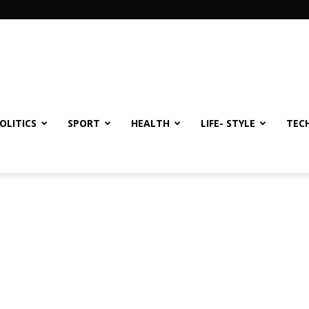
OLITICS
SPORT
HEALTH
LIFE- STYLE
TEC