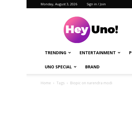
Monday, August 3, 2026
Sign in / Join
Hey
Uno!
TRENDING
ENTERTAINMENT
P
UNO SPECIAL
BRAND
Home
Tags
Biopic on narendra modi