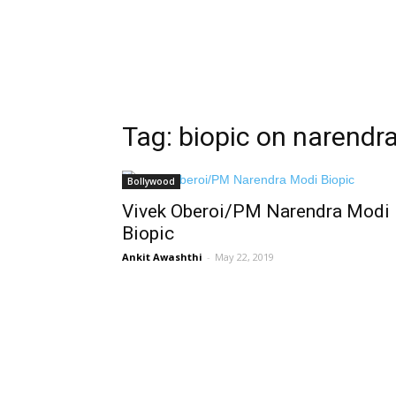
Tag: biopic on narendr
Bollywood
Vivek Oberoi/PM Narendra Modi
Biopic
Ankit Awashthi
-
May 22, 2019