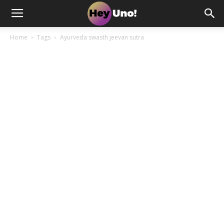
Home
Tags
Ayurveda swasth jeevan sutra